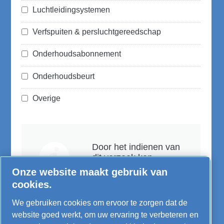
Luchtleidingsystemen
Verfspuiten & persluchtgereedschap
Onderhoudsabonnement
Onderhoudsbeurt
Overige
Door het indienen van
dit verzoek kan
Creemers
Onze website maakt gebruik van
Compressors B.V. via
cookies.
de verzamelde
gegevens contact met
We gebruiken cookies om ervoor te zorgen dat de
u opnemen. Meer
website goed werkt, om uw ervaring te verbeteren en
informatie vindt u in