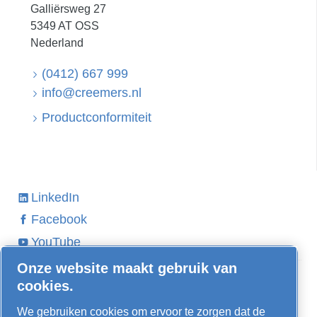
Galliërsweg 27
5349 AT OSS
Nederland
(0412) 667 999
info@creemers.nl
Productconformiteit
LinkedIn
Facebook
YouTube
Onze website maakt gebruik van
Ontdek meer
cookies.
Schroefcompressor kopen
We gebruiken cookies om ervoor te zorgen dat de