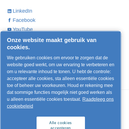
LinkedIn
Facebook
YouTube
Onze website maakt gebruik van
Ontdek meer
cookies.
Schroefcompressor kopen
We gebruiken cookies om ervoor te zorgen dat de
Stille compressor kopen
website goed werkt, om uw ervaring te verbeteren en
FUSION Compressoren
om u relevante inhoud te tonen. U hebt de controle:
5 tips voor energiebesparing
accepteer alle cookies, sta alleen essentiële cookies
toe of beheer uw voorkeuren. Houd er rekening mee
dat sommige functies mogelijk niet goed werken als
u alleen essentiële cookies toestaat.
Raadpleeg ons
cookiebeleid
Alle cookies
accepteren
Juridische informatie en cookies