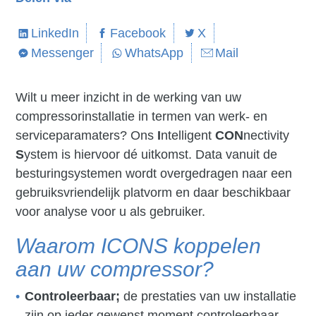
LinkedIn
Facebook
X
Messenger
WhatsApp
Mail
Wilt u meer inzicht in de werking van uw
compressorinstallatie in termen van werk- en
serviceparamaters? Ons
I
ntelligent
CON
nectivity
S
ystem is hiervoor dé uitkomst. Data vanuit de
besturingsystemen wordt overgedragen naar een
gebruiksvriendelijk platvorm en daar beschikbaar
voor analyse voor u als gebruiker.
Waarom ICONS koppelen
aan uw compressor?
Controleerbaar;
de prestaties van uw installatie
zijn op ieder gewenst moment controleerbaar