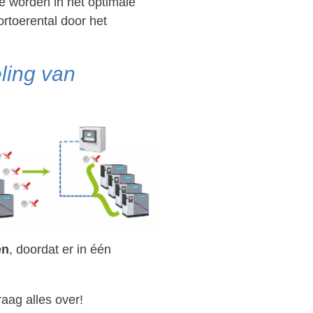
 worden in het optimale
ortoerental door het
ling van
en
, doordat er in één
raag alles over!