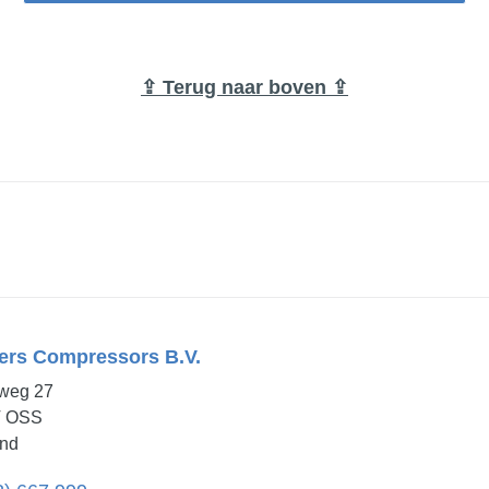
⇪ Terug naar boven ⇪
ers Compressors B.V.
sweg 27
T OSS
and