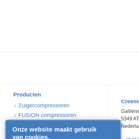
Producten
Creem
Zuigercompressoren
Galliër
FUSION compressoren
5349 A
Schroefcompressoren
Nederl
Onze website maakt gebruik
Persluchtbehandeling
van cookies.