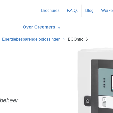
Brochures
F.A.Q.
Blog
Werken
Over Creemers
Energiebesparende oplossingen
ECOntrol 6
ebeheer