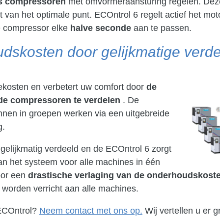
s compressoren
met omvormeraansturing regelen. Deze
 van het optimale punt. ECOntrol 6 regelt actief het mot
de compressor elke
halve seconde
aan te passen.
dskosten door gelijkmatige verde
ekosten en verbetert uw comfort door
de
 de compressoren te verdelen
. De
nnen in groepen werken via een uitgebreide
g.
gelijkmatig verdeeld en de ECOntrol 6 zorgt
van het systeem voor alle machines in één
voor een
drastische verlaging van de onderhoudskost
worden verricht aan alle machines.
 ECOntrol?
Neem contact met ons op.
Wij vertellen u er g