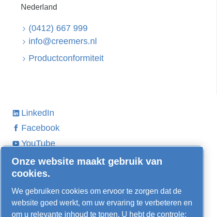
Nederland
(0412) 667 999
info@creemers.nl
Productconformiteit
LinkedIn
Facebook
YouTube
Onze website maakt gebruik van
Ontdek meer
cookies.
Schroefcompressor kopen
We gebruiken cookies om ervoor te zorgen dat de
Stille compressor kopen
website goed werkt, om uw ervaring te verbeteren en
FUSION Compressoren
om u relevante inhoud te tonen. U hebt de controle: