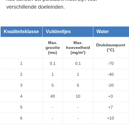
verschillende doeleinden.
Kwaliteitsklasse
Vuildeeltjes
Water
Max.
Max.
Drukdauwpunt
grootte
hoeveelheid
(°C)
(mu)
(mg/m³)
1
0,1
0,1
-70
2
1
1
-40
3
5
5
-20
4
40
10
+3
5
-
-
+7
6
-
-
+10